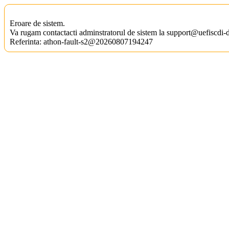
Eroare de sistem.
Va rugam contactacti adminstratorul de sistem la support@uefiscdi-d
Referinta:
athon-fault-s2@20260807194247